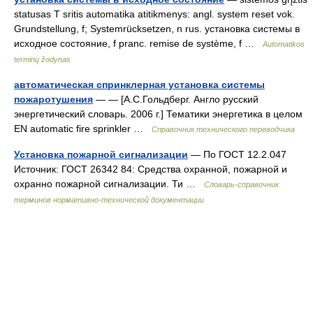
statusas T sritis automatika atitikmenys: angl. system reset vok.
Grundstellung, f; Systemrücksetzen, n rus. установка системы в
исходное состояние, f pranc. remise de système, f …
Automatikos
terminų žodynas
автоматическая спринклерная установка системы
пожаротушения
— — [А.С.Гольдберг. Англо русский
энергетический словарь. 2006 г.] Тематики энергетика в целом
EN automatic fire sprinkler …
Справочник технического переводчика
Установка пожарной сигнализации
— По ГОСТ 12.2.047
Источник: ГОСТ 26342 84: Средства охранной, пожарной и
охранно пожарной сигнализации. Ти …
Словарь-справочник
терминов нормативно-технической документации