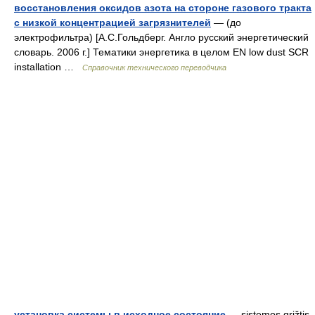
восстановления оксидов азота на стороне газового тракта
с низкой концентрацией загрязнителей
— (до
электрофильтра) [А.С.Гольдберг. Англо русский энергетический
словарь. 2006 г.] Тематики энергетика в целом EN low dust SCR
installation …
Справочник технического переводчика
установка системы в исходное состояние
— sistemos grįžtis