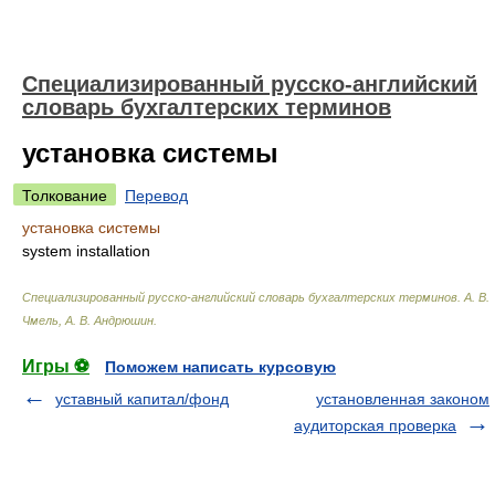
Специализированный русско-английский
словарь бухгалтерских терминов
установка системы
Толкование
Перевод
установка системы
system installation
Специализированный русско-английский словарь бухгалтерских терминов
.
А. В.
Чмель, А. В. Андрюшин
.
Игры ⚽
Поможем написать курсовую
уставный капитал/фонд
установленная законом
аудиторская проверка